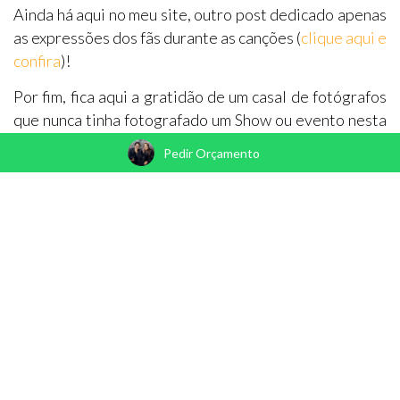
Ainda há aqui no meu site, outro post dedicado apenas
as expressões dos fãs durante as canções (
clique aqui e
confira
)!
Por fim, fica aqui a gratidão de um casal de fotógrafos
que nunca tinha fotografado um Show ou evento nesta
magnitude, mas que foi carinhosamente agraciado por
Pedir Orçamento
Deus e pela Banda, ao sermos escolhidos para clicar as
capas principais do DVD e os momentos deste Show!
Ganhamos amigos pra vida e profissão como os
queridos Caio e Kleber, obrigado é pouco...
Conhecemos histórias de Rosarianos, parcipamos de
LIVES lindas da VIBE ROSARIANA e da CENTRAL DE
FÃS RDS... e toda vez que ouço uma canção deste DVD,
me lembro que estivemos lá, que fizemos parte desta
história, mas que sobre tudo:
#AINDAESTAMOSJUNTOSAQUI ... por toda vida,