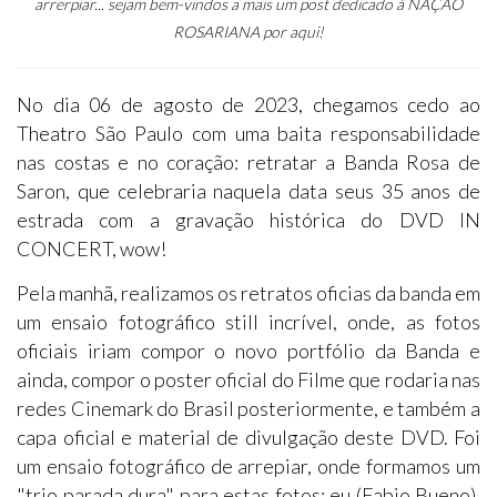
arrerpiar... sejam bem-vindos a mais um post dedicado à NAÇÃO
ROSARIANA por aqui!
No dia 06 de agosto de 2023, chegamos cedo ao
Theatro São Paulo com uma baita responsabilidade
nas costas e no coração: retratar a Banda Rosa de
Saron, que celebraria naquela data seus 35 anos de
estrada com a gravação histórica do DVD IN
CONCERT, wow!
Pela manhã, realizamos os retratos oficias da banda em
um ensaio fotográfico still incrível, onde, as fotos
oficiais iriam compor o novo portfólio da Banda e
ainda, compor o poster oficial do Filme que rodaria nas
redes Cinemark do Brasil posteriormente, e também a
capa oficial e material de divulgação deste DVD. Foi
um ensaio fotográfico de arrepiar, onde formamos um
"trio parada dura" para estas fotos: eu (Fabio Bueno),