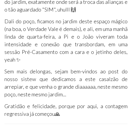
do jardim, exatamente onde será a troca das alianças e
o tão aguardado "SIM", uhulll 🙌
Dali do poço, ficamos no jardim deste espaço mágico
(na boa, o Verdade Vale é demais), e ali, em uma manhã
linda de quarta-feira, a Pi e o João viveram toda
intensidade e conexão que transbordam, em uma
sessão Pré-Casamento com a cara e o jetinho deles,
yeah ✨
Sem mais delongas, sejam bem-vindos ao post do
nosso sistew que dedicamos a este casalzão de
arrepiar, e que venha o grande diaaaaaa, neste mesmo
poço, neste mesmo jardim...
Gratidão e felicidade, porque por aqui, a contagem
regressiva já começou🙏