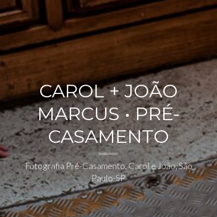
CAROL + JOÃO
MARCUS • PRÉ-
CASAMENTO
Fotografia Pré-Casamento, Carol e João, São
Paulo-SP